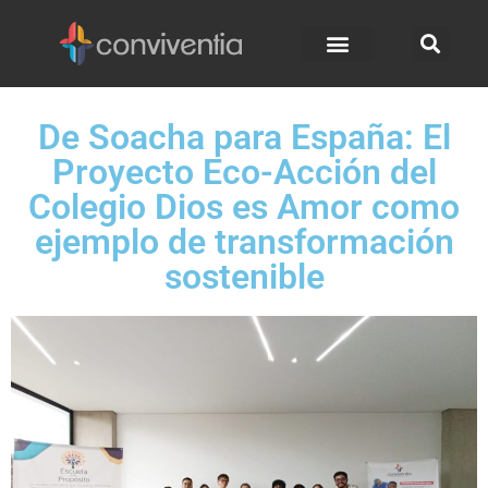
De Soacha para España: El
Proyecto Eco-Acción del
Colegio Dios es Amor como
ejemplo de transformación
sostenible