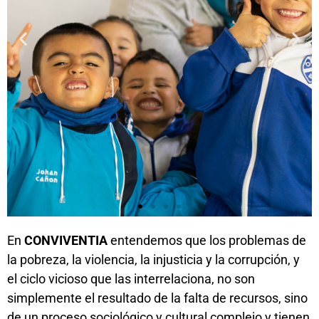
En
CONVIVENTIA
entendemos que los problemas de
Infancia y
Juventud
la pobreza, la violencia, la injusticia y la corrupción, y
el ciclo vicioso que las interrelaciona, no son
simplemente el resultado de la falta de recursos, sino
de un proceso sociológico y cultural complejo y tienen