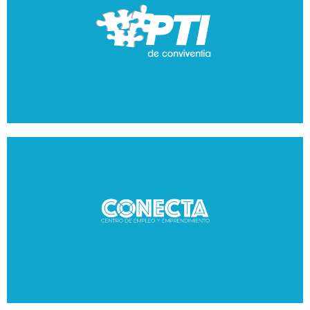
cientos de personas anualmente, en oportunidades de
acceso a procesos de formación y el desarrollo de
competencias, aumentando sus posibilidades de
inserción al mercado laboral y el desarrollo de iniciativas
productivas. Un currículo integrado, que contempla el
fortalecimiento de habilidades blandas y duras, equipa a
los participantes, estén estos en el nivel de educación
media o en procesos de formación técnica, para avanzar
en la construcción de sus proyectos de vida, tomando
decisiones consientes de su valor y capacidad.
Centros CONECTA
Los Centros de Empleo y Emprendimiento CONECTA, se
han constituido como experiencia metodológica y
operativa de políticas de inclusión económica desde el
2010. Con una visión articulada y centrada en el
aprendizaje, apoyada en actores locales, CONECTA
aporta al desarrollo de capacidades en cada territorio. A
través de la prestación de servicios especializados y a la
medida, derrumbamos barreras que impiden el acceso de
la población que enfrenta mayores niveles de pobreza y
vulnerabilidad a oportunidades laborales y productivas.