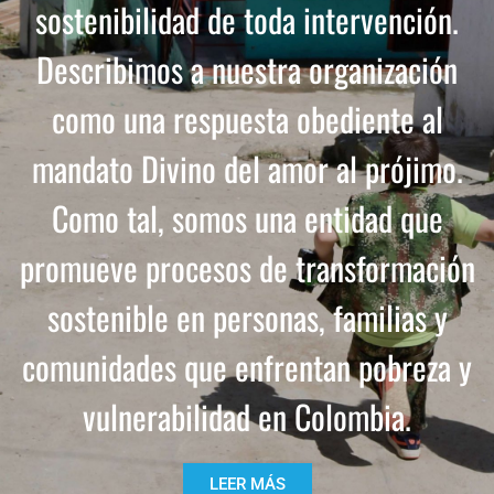
sostenibilidad de toda intervención.
Describimos a nuestra organización
como una respuesta obediente al
mandato Divino del amor al prójimo.
Como tal, somos una entidad que
promueve procesos de transformación
sostenible en personas, familias y
comunidades que enfrentan pobreza y
vulnerabilidad en Colombia.
LEER MÁS