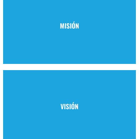
MISIÓN
Obedecer al mandato divino del AMOR AL PRÓJIMO,
trabajando por un mundo en el que todas las personas
VISIÓN
puedan vivir con DIGNIDAD, en INTEGRIDAD y con
libertad.