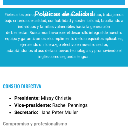
Políticas de Calidad
Fieles a los principios que fundamentan nuestro actuar, trabajamos
bajo criterios de calidad, confiabilidad y sostenibilidad, facultando a
individuos y familias vulnerables hacia la generación
de bienestar. Buscamos favorecer el desarrollo integral de nuestro
Queremos ser una organización líder y referente en la
equipo y garantizamos el cumplimiento de los requisitos aplicables;
aplicación de modelos bíblicos para la generación de
ejerciendo un liderazgo efectivo en nuestro sector,
bienestar y la construcción de sociedad.
adaptándonos al uso de las nuevas tecnologías y promoviendo el
inglés como segunda lengua.
CONSEJO DIRECTIVA
Presidente:
Missy Christie
Vice-presidente:
Rachel Pennings
Secretario:
Hans Peter Muller
Compromiso y profesionalismo