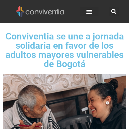
Conviventia se une a jornada
solidaria en favor de los
adultos mayores vulnerables
de Bogotá