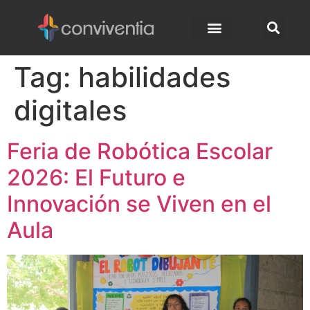
Tag:
habilidades
digitales
Feria de Robótica Escolar
2026: El Futuro e
Innovación se Viven en el
Aula