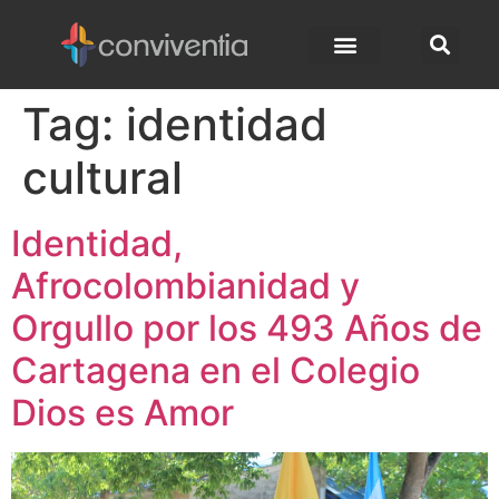
Tag:
identidad
cultural
Identidad,
Afrocolombianidad y
Orgullo por los 493 Años de
Cartagena en el Colegio
Dios es Amor