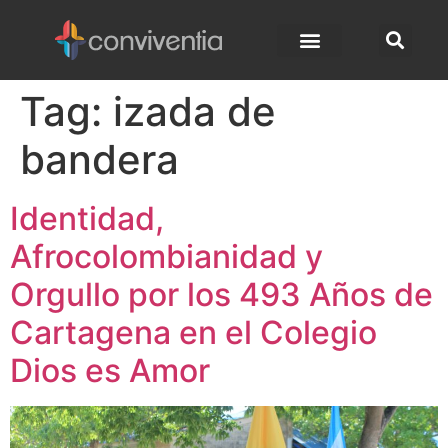
Tag:
izada de
bandera
Identidad,
Afrocolombianidad y
Orgullo por los 493 Años de
Cartagena en el Colegio
Dios es Amor