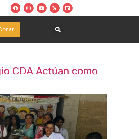
Donar
egio CDA Actúan como