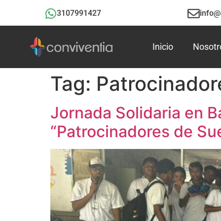
3107991427
info@
Inicio
Nosotr
Tag:
Patrocinador
Jornada Solidaria en 
“Patrocinadores de Su