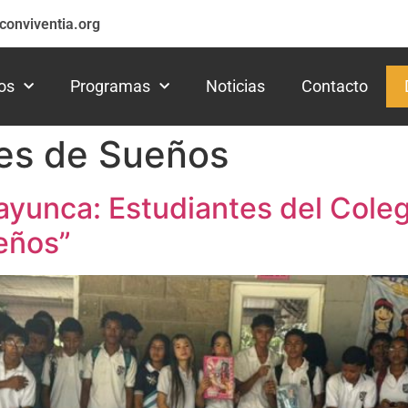
conviventia.org
os
Programas
Noticias
Contacto
es de Sueños
Bayunca: Estudiantes del Col
eños”