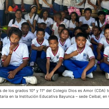
 de los grados 10° y 11° del Colegio Dios es Amor (CDA) tr
taria en la Institución Educativa Bayunca – sede Ceibal, en