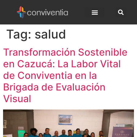
Tag:
salud
Transformación Sostenible
en Cazucá: La Labor Vital
de Conviventia en la
Brigada de Evaluación
Visual