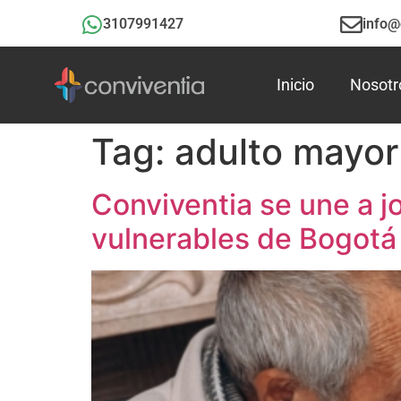
3107991427
info@
Inicio
Nosotr
Tag:
adulto mayor
Conviventia se une a j
vulnerables de Bogotá