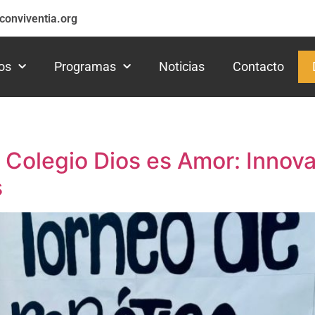
conviventia.org
os
Programas
Noticias
Contacto
l Colegio Dios es Amor: Inno
s