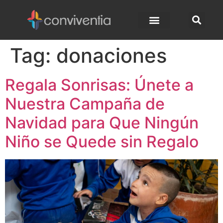
Tag:
donaciones
Regala Sonrisas: Únete a
Nuestra Campaña de
Navidad para Que Ningún
Niño se Quede sin Regalo